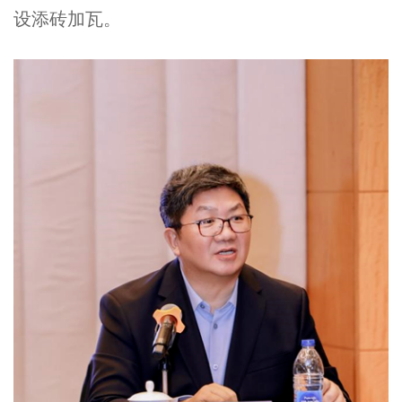
设添砖加瓦。