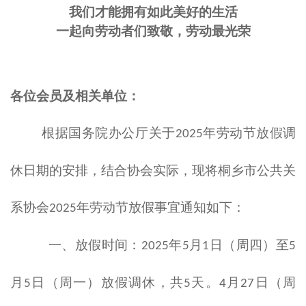
我们才能拥有如此美好的生活
一起向劳动者们致敬，劳动最光荣
各位会员及相关单位：
根据国务院办公厅关于
年劳动节放假调
2025
休日期的安排，结合
协
会实际，现将
桐乡市公共关
系协会
年劳动节放假事宜通知如下：
2025
一、
放假时间：
年
月
日（周四）至
2025
5
1
5
月
日（周一）放假调休，共
天。
月
日（周
5
5
4
27