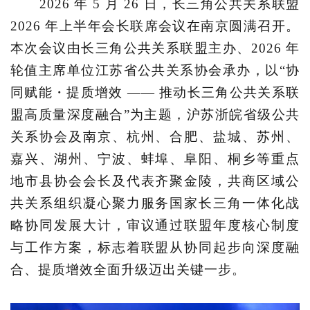
:
2026 年 5 月 26 日，长三角公共关系联盟
2026 年上半年会长联席会议在南京圆满召开。
本次会议由长三角公共关系联盟主办、2026 年
轮值主席单位江苏省公共关系协会承办，以“协
同赋能・提质增效 —— 推动长三角公共关系联
盟高质量深度融合”为主题，沪苏浙皖省级公共
关系协会及南京、杭州、合肥、盐城、苏州、
嘉兴、湖州、宁波、蚌埠、阜阳、桐乡等重点
地市县协会会长及代表齐聚金陵，共商区域公
共关系组织凝心聚力服务国家长三角一体化战
略协同发展大计，审议通过联盟年度核心制度
与工作方案，标志着联盟从协同起步向深度融
合、提质增效全面升级迈出关键一步。