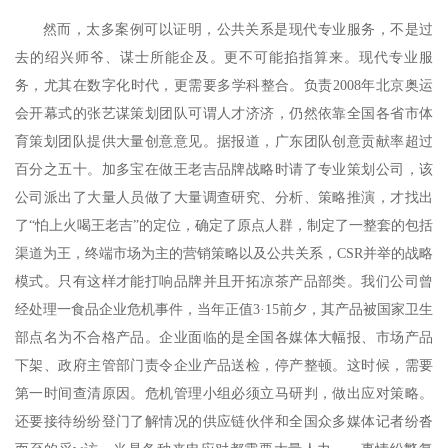
然而，太多案例可以证明，公共关系是现代专业服务，不是过
去的绍兴师爷、谋士所能企及。更不可能掐指算来。现代专业服
务，尤其在数字化时代，更需要多学科整合。负责2008年北京奥运
会开幕式的张艺谋策划团队可谓人才济济，仍然依靠全国各省市体
育策划团队提供大量创意意见。据报道，广东团队创意贡献率超过
百分之五十。加多宝在做王老吉品牌战略时请了专业策划公司，该
公司派出了大量人员做了大量调查研究、分析、策略推演，才找出
了“怕上火喝王老吉”的定位，确定了原点人群，制定了一整套的包括
渠道为王，终端市场为主的营销策略以及公共关系，CSR并举的战略
模式。只有这样才能打响品牌并且开拓凉茶产品部类。我们公司曾
经处理一食品企业危机事件，当年正值3·15前夕，其产品被国家卫生
部点名为不合格产品。企业面临的是全国各媒体大幅报、市场产品
下架、政府主管部门责令企业产品送检，停产整顿。这时候，需要
第一时间查清原因。危机管理小组必须立马研判，做出应对策略。
还要接待纷纷登门了解情况的供应链伙伴和全国众多媒体记者纷沓